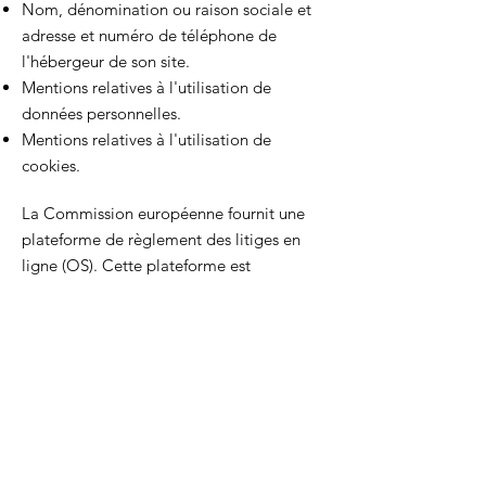
Nom, dénomination ou raison sociale et
adresse et numéro de téléphone de
l'hébergeur de son site.
Mentions relatives à l'utilisation de
données personnelles.
Mentions relatives à l'utilisation de
cookies.
La Commission européenne fournit une
plateforme de règlement des litiges en
ligne (OS). Cette plateforme est
disponible à l'adresse
http://ec.europa.eu/consumers/odr/
. En
tant que client, vous avez toujours la
possibilité de contacter le conseil
d'arbitrage de la Commission
européenne. Nous ne sommes ni disposés
à, ni obligés de, participer à une
procédure de règlement des litiges