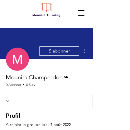
Plus d'actions
S'abonner
Administrateur
Mounira Champredon
0 Abonné
0 Suivi
Profil
A rejoint le groupe le : 21 août 2022