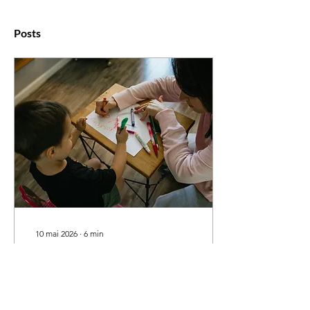
Posts
10 mai 2026
∙
6
min
Comment trouver un bon
tuteur de français à
Burlington : 7 questions à
Vous cherchez un tuteur