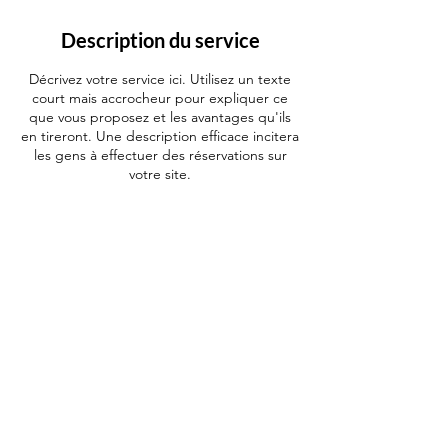
Description du service
Décrivez votre service ici. Utilisez un texte
court mais accrocheur pour expliquer ce
que vous proposez et les avantages qu'ils
en tireront. Une description efficace incitera
les gens à effectuer des réservations sur
votre site.
Coordonnées
861 Danforth Place, Burlington, ON, Canada
© 2023 par Mounira Tutoring