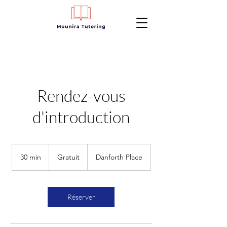
Rendez-vous
d'introduction
Gratuit
30 min
3
Gratuit
Danforth Place
0
m
i
n
Réserver