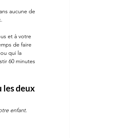
sans aucune de 
x.
us et à votre 
emps de faire 
ou qui la 
tir 60 minutes 
 les deux 
otre enfant
.