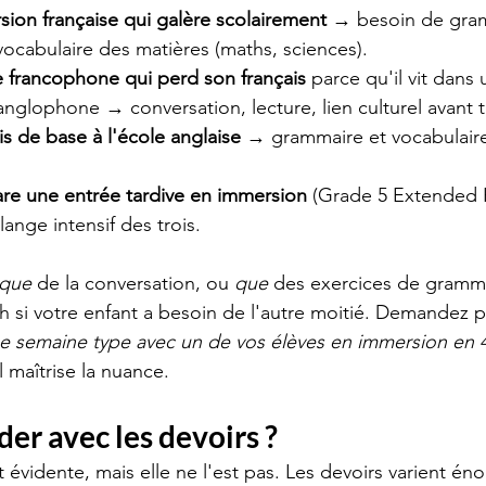
sion française qui galère scolairement
 → besoin de gram
 vocabulaire des matières (maths, sciences).
e francophone qui perd son français
 parce qu'il vit dans 
glophone → conversation, lecture, lien culturel avant t
is de base à l'école anglaise
 → grammaire et vocabulair
are une entrée tardive en immersion
 (Grade 5 Extended 
nge intensif des trois.
que
 de la conversation, ou 
que
 des exercices de gramma
h si votre enfant a besoin de l'autre moitié. Demandez p
e semaine type avec un de vos élèves en immersion en 4
l maîtrise la nuance.
der avec les devoirs ?
t évidente, mais elle ne l'est pas. Les devoirs varient é