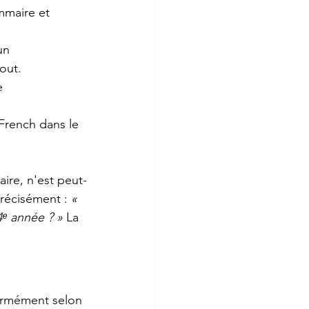
maire et 
un 
out.
e 
French dans le 
ire, n'est peut-
récisément : 
« 
ᵉ année ? »
 La 
normément selon 