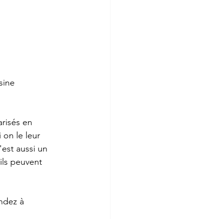
sine
risés en 
on le leur 
'est aussi un 
ils peuvent 
ndez à 