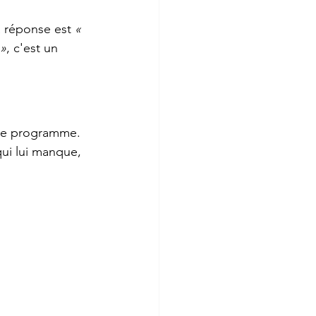
 réponse est 
« 
 »
, c'est un 
le programme. 
qui lui manque, 