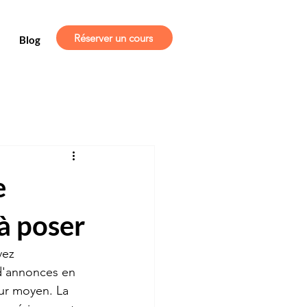
Réserver un cours
Blog
e
 à poser
vez 
 d'annonces en 
eur moyen. La 