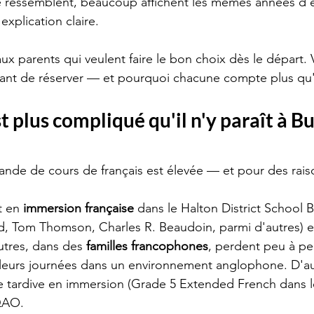
se ressemblent, beaucoup affichent les mêmes années d'e
 explication claire.
x parents qui veulent faire le bon choix dès le départ. V
vant de réserver — et pourquoi chacune compte plus qu'
t plus compliqué qu'il n'y paraît à B
ande de cours de français est élevée — et pour des raiso
t en 
immersion française
 dans le Halton District School 
d, Tom Thomson, Charles R. Beaudoin, parmi d'autres) e
utres, dans des 
familles francophones
, perdent peu à peu
t leurs journées dans un environnement anglophone. D'a
e tardive en immersion (Grade 5 Extended French dans 
QAO.