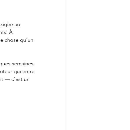
exigée au 
ts. À 
e chose qu'un 
lques semaines, 
uteur qui entre 
nt — c'est un 