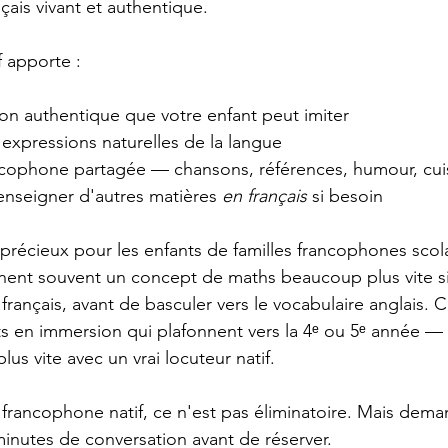
çais vivant et authentique.
 apporte :
on authentique que votre enfant peut imiter
 expressions naturelles de la langue
ncophone partagée — chansons, références, humour, cui
'enseigner d'autres matières 
en français
 si besoin
 précieux pour les enfants de familles francophones scola
nnent souvent un concept de maths beaucoup plus vite si 
rançais, avant de basculer vers le vocabulaire anglais. C
ts en immersion qui plafonnent vers la 4ᵉ ou 5ᵉ année — 
lus vite avec un vrai locuteur natif.
s francophone natif, ce n'est pas éliminatoire. Mais dema
nutes de conversation avant de réserver.