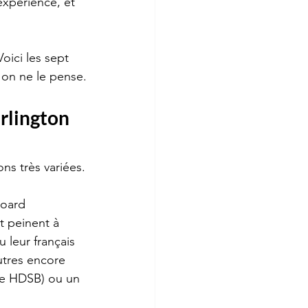
xpérience, et 
oici les sept 
on ne le pense.
urlington
ns très variées.
Board 
t peinent à 
 leur français 
utres encore 
le HDSB) ou un 